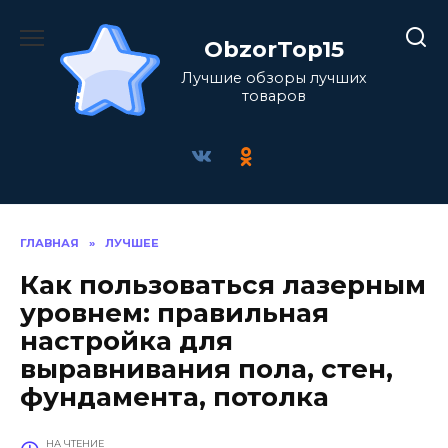
Перейти
к
ObzorTop15
содержанию
Лучшие обзоры лучших
товаров
ГЛАВНАЯ
»
ЛУЧШЕЕ
Как пользоваться лазерным
уровнем: правильная
настройка для
выравнивания пола, стен,
фундамента, потолка
НА ЧТЕНИЕ