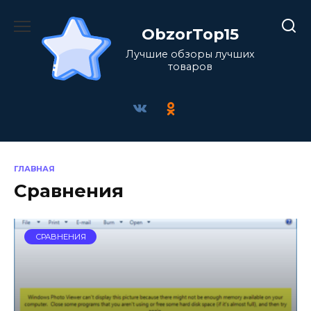
Перейти
к
ObzorTop15
содержанию
Лучшие обзоры лучших
товаров
ГЛАВНАЯ
Сравнения
СРАВНЕНИЯ