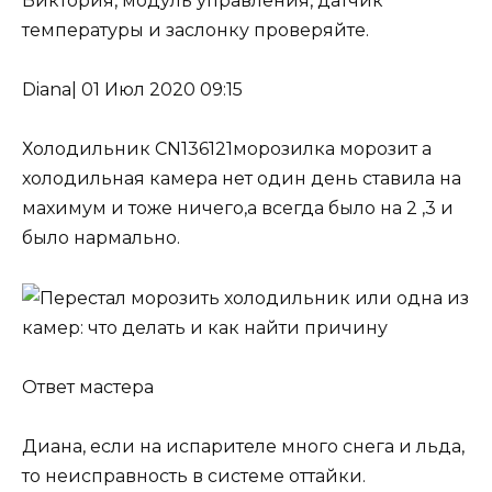
Виктория, модуль управления, датчик
температуры и заслонку проверяйте.
Diana
|
01 Июл 2020 09:15
Холодильник CN136121морозилка морозит а
холодильная камера нет один день ставила на
махимум и тоже ничего,а всегда было на 2 ,3 и
было нармально.
Ответ мастера
Диана, если на испарителе много снега и льда,
то неисправность
в системе оттайки
.