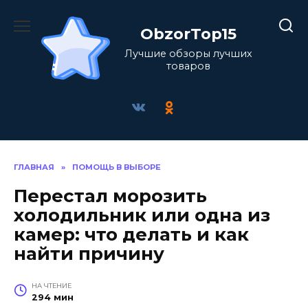
Перейти
к
ObzorTop15
содержанию
Лучшие обзоры лучших
товаров
ГЛАВНАЯ
»
ПОМОЩЬ В ВЫБОРЕ
Перестал морозить
холодильник или одна из
камер: что делать и как
найти причину
НА ЧТЕНИЕ
294 мин